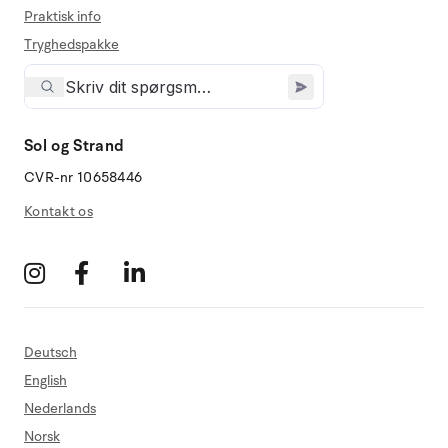
Praktisk info
Tryghedspakke
Sol og Strand
CVR-nr 10658446
Kontakt os
Deutsch
English
Nederlands
Norsk