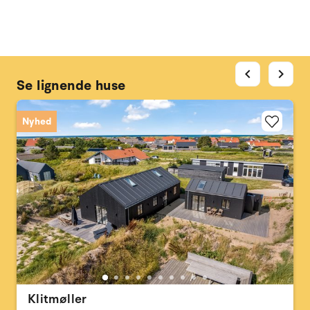
chevron_left
chevron_right
Se lignende huse
Nyhed
Klitmøller