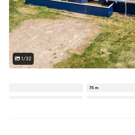
1/32
75 m