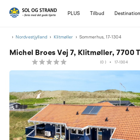
PLUS
Tilbud
Destinatio
Nordvestjylland
Klitmøller
Sommerhus, 17-1304
Michel Broes Vej 7, Klitmøller, 7700 
(0 )
•
17-1304