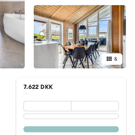
&
7.622 DKK
: -