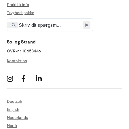
Praktisk info
Tryghedspakke
Sol og Strand
CVR-nr 10658446
Kontakt os
Deutsch
English
Nederlands
Norsk