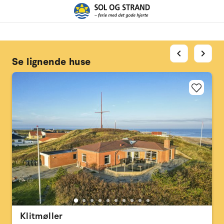
chevron_left
chevron_right
Se lignende huse
Klitmøller