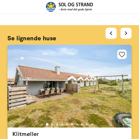
chevron_left
chevron_right
Se lignende huse
Klitmøller