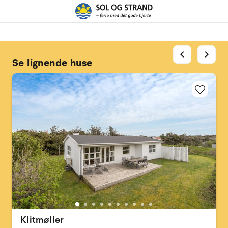
chevron_left
chevron_right
Se lignende huse
Klitmøller