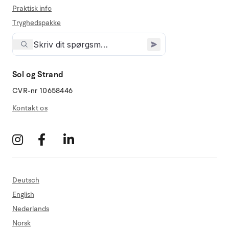
Praktisk info
Tryghedspakke
Sol og Strand
CVR-nr 10658446
Kontakt os
Deutsch
English
Nederlands
Norsk