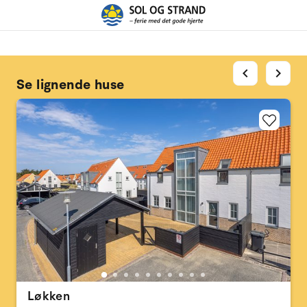
chevron_left
chevron_right
Se lignende huse
Løkken