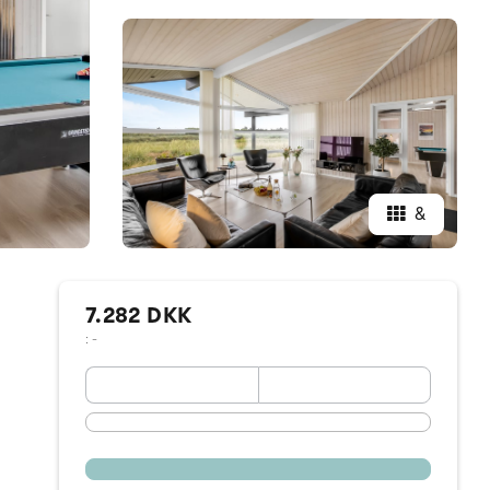
&
7.282 DKK
: -