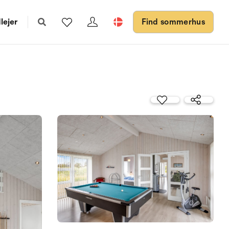
lejer
Find sommerhus