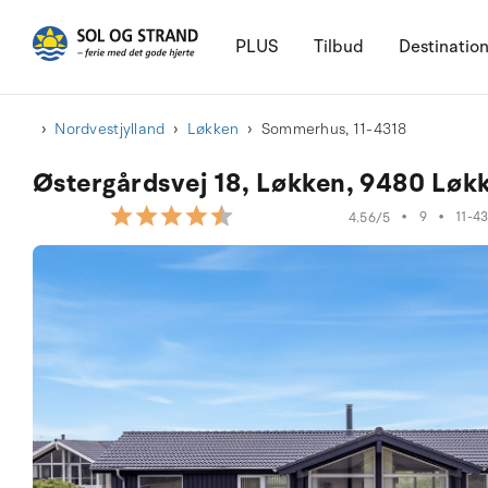
PLUS
Tilbud
Destinatio
Nordvestjylland
Løkken
Sommerhus, 11-4318
Østergårdsvej 18, Løkken, 9480 Løk
•
9
•
11-4
4.56/5