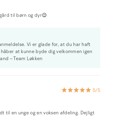
gård til børn og dyr😉
meldelse. Vi er glade for, at du har haft
 Vi håber at kunne byde dig velkommen igen
Strand – Team Løkken
5
/5
t til en unge og en voksen afdeling. Dejligt