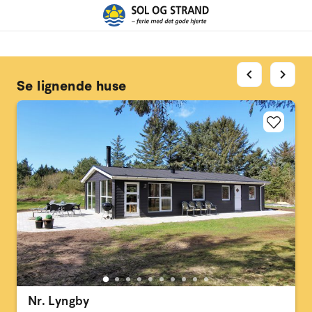
chevron_left
chevron_right
Se lignende huse
Nr. Lyngby