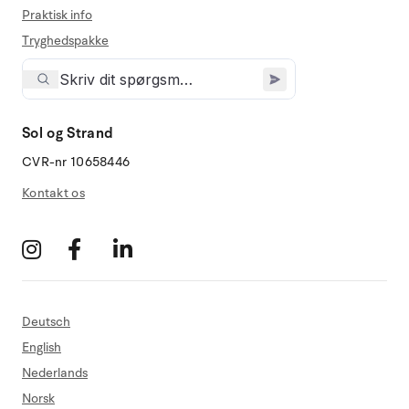
Praktisk info
Tryghedspakke
Sol og Strand
CVR-nr 10658446
Kontakt os
Deutsch
English
Nederlands
Norsk