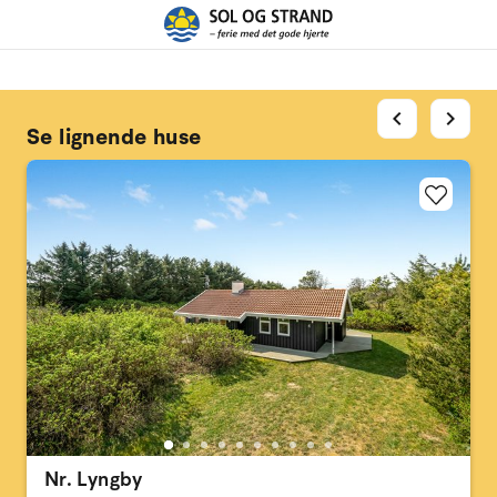
chevron_left
chevron_right
Se lignende huse
Nr. Lyngby