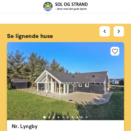
chevron_left
chevron_right
Se lignende huse
Nr. Lyngby