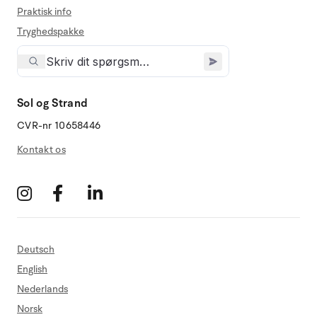
Praktisk info
Tryghedspakke
Sol og Strand
CVR-nr 10658446
Kontakt os
Deutsch
English
Nederlands
Norsk