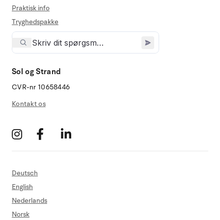
Praktisk info
Tryghedspakke
Sol og Strand
CVR-nr 10658446
Kontakt os
Deutsch
English
Nederlands
Norsk