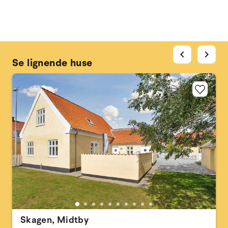
chevron_left
chevron_right
Se lignende huse
Skagen, Midtby