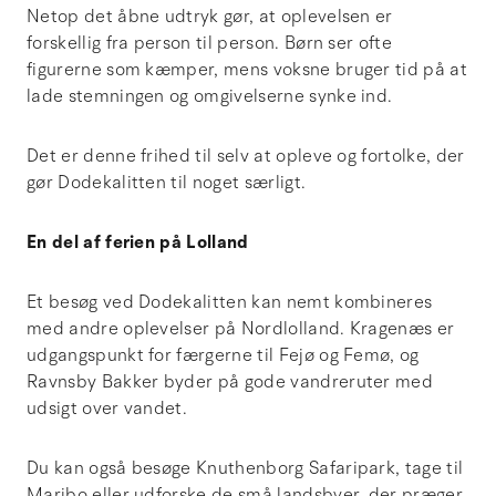
Netop det åbne udtryk gør, at oplevelsen er
forskellig fra person til person. Børn ser ofte
figurerne som kæmper, mens voksne bruger tid på at
lade stemningen og omgivelserne synke ind.
Det er denne frihed til selv at opleve og fortolke, der
gør Dodekalitten til noget særligt.
En del af ferien på Lolland
Et besøg ved Dodekalitten kan nemt kombineres
med andre oplevelser på Nordlolland. Kragenæs er
udgangspunkt for færgerne til Fejø og Femø, og
Ravnsby Bakker byder på gode vandreruter med
udsigt over vandet.
Du kan også besøge Knuthenborg Safaripark, tage til
Maribo eller udforske de små landsbyer, der præger