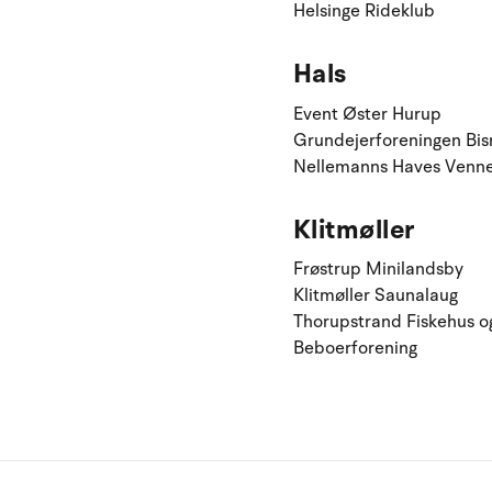
Helsinge Rideklub
Hals
Event Øster Hurup
Grundejerforeningen Bi
Nellemanns Haves Venn
Klitmøller
Frøstrup Minilandsby
Klitmøller Saunalaug
Thorupstrand Fiskehus o
Beboerforening