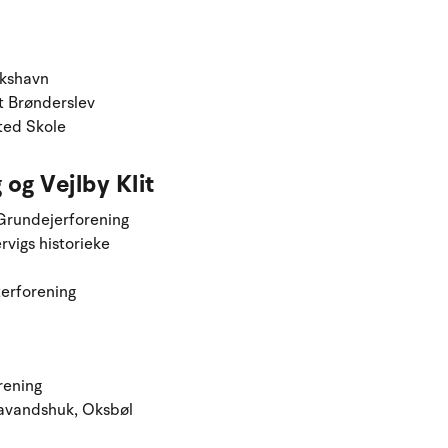
kshavn
 Brønderslev
ted Skole
og Vejlby Klit
Grundejerforening
vigs historieke
erforening
rening
avandshuk, Oksbøl