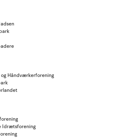
Madsen
park
badere
 og Håndværkerforening
ark
rlandet
forening
 Idrætsforening
orening