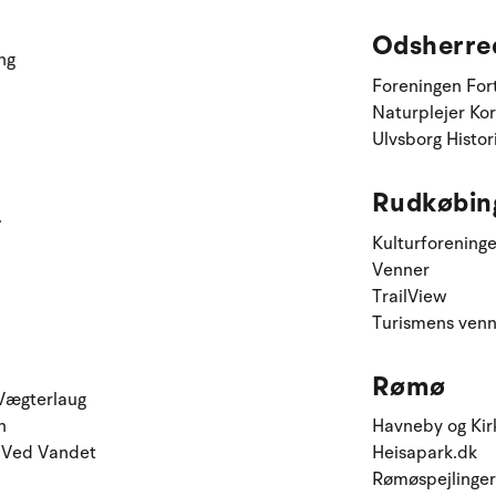
Odsherre
ng
Foreningen Fort
Naturplejer Ko
Ulvsborg Histo
Rudkøbin
.
Kulturforeninge
Venner
TrailView
Turismens ven
Rømø
Vægterlaug
n
Havneby og Kir
"Ved Vandet
Heisapark.dk
Rømøspejlinger