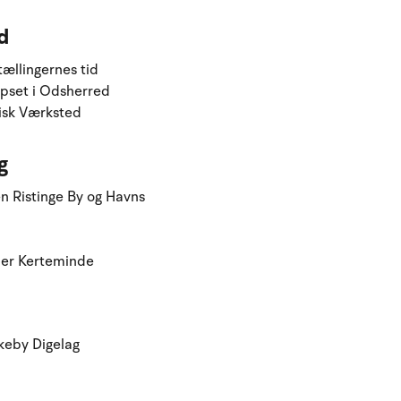
d
ællingernes tid
rpset i Odsherred
risk Værksted
g
n Ristinge By og Havns
ner Kerteminde
keby Digelag