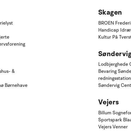
Skagen
ielyst
BROEN Frederi
Handicap Idræt
jerte
Kultur På Tvers
ervsforening
Søndervig 
Lodbjerghede 
shus- &
Bevaring Sønder
redningsstation
nø Børnehave
Søndervig Cent
Vejers
Billum Sognefo
Sportspark Bla
Vejers Venner