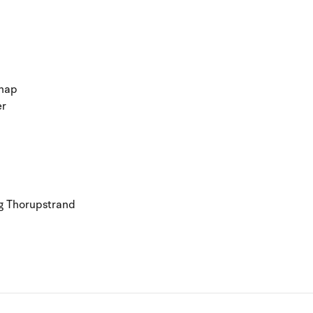
snap
er
g Thorupstrand