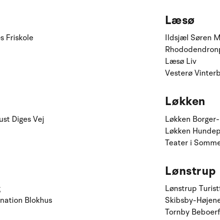
Læsø
 Friskole
Ildsjæl Søren 
Rhododendron
Læsø Liv
Vesterø Vinter
Løkken
st Diges Vej
Løkken Borger-
Løkken Hundep
Teater i Somme
Lønstrup
g
Lønstrup Turist
nation Blokhus
Skibsby-Højene
Tornby Beboerf