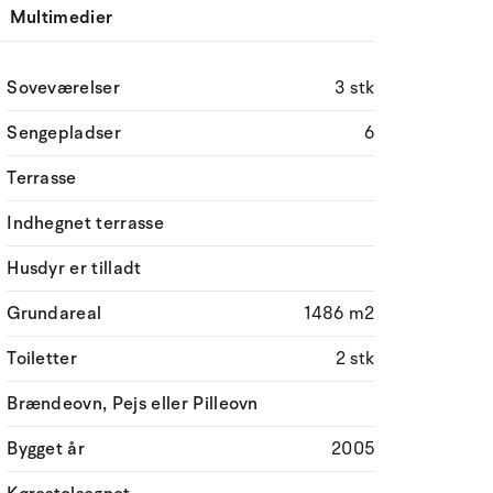
Multimedier
Soveværelser
3 stk
Sengepladser
6
Terrasse
Indhegnet terrasse
Husdyr er tilladt
Grundareal
1486 m2
Toiletter
2 stk
Brændeovn, Pejs eller Pilleovn
Bygget år
2005