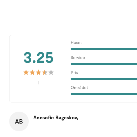
Huset
3.25
Service
Pris
1
Området
Annsofie Bøgeskov,
AB