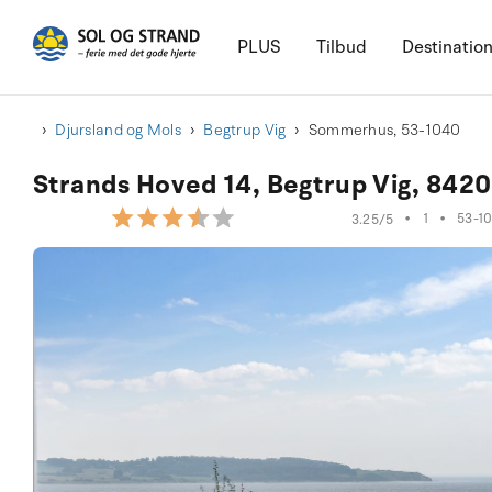
PLUS
Tilbud
Destinatio
Djursland og Mols
Begtrup Vig
Sommerhus, 53-1040
Strands Hoved 14, Begtrup Vig, 842
•
1
•
53-1
3.25/5