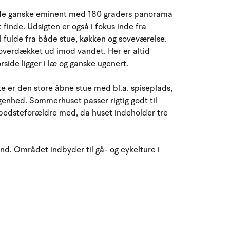
August 2026
nde ganske eminent med 180 graders panorama
ma
ti
on
to
fr
lø
sø
 finde. Udsigten er også i fokus inde fra
l fulde fra både stue, køkken og soveværelse.
27
28
29
30
31
1
2
31
t overdækket ud imod vandet. Her er altid
rside ligger i læ og ganske ugenert.
3
4
5
6
7
9
32
8
e er den store åbne stue med bl.a. spiseplads,
10
11
12
13
14
15
16
33
enhed. Sommerhuset passer rigtig godt til
 bedsteforældre med, da huset indeholder tre
17
18
19
20
21
22
23
34
24
25
26
27
28
29
30
35
nd. Området indbyder til gå- og cykelture i
31
1
2
3
4
5
6
36