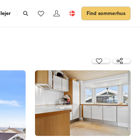
lejer
Find sommerhus