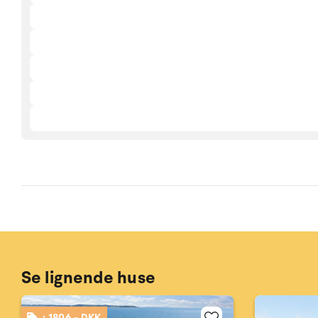
Se lignende huse
: 1806,- DKK