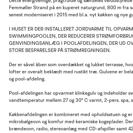
Dette energivenlige, pragtfulde og særdeles veludstyred
Femmøller Strand på en kuperet naturgrund, 800 m fra san
senest moderniseret i 2015 med bl.a. nyt køkken og nye gu
I HUSET ER DER INSTALLERET JORDVARME TIL OPVARM
SWIMMINGPOOLEN, DER REDUCERER STRØMFORBRUGET
GENVINDINGSANLÆG I POOLAFDELINGEN, DER UD OV
STORE BESPARELSER PÅ STRØMREGNINGEN.
Der er såvel åben som overdækket og lukket terrasse, hv
lofter er overalt beklædt med rustikt træ. Gulvene er be
og pool-afdeling.
Pool-afdelingen har opvarmet klinkegulv og indeholder s
vandtemperatur mellem 27 og 30° C varmt, 2-pers. spa,
Køkkenafdelingen er kombineret med opholdsstuen og er 
mikrobølgeovn og komfur med keramiske kogeplader. Den
brændeovn, radio, stereoanlæg med CD-afspiller samt 42