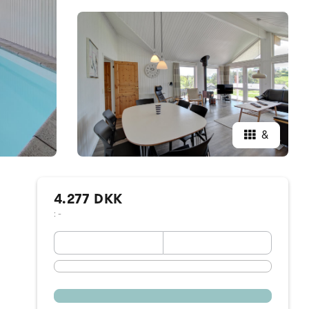
&
4.277 DKK
: -