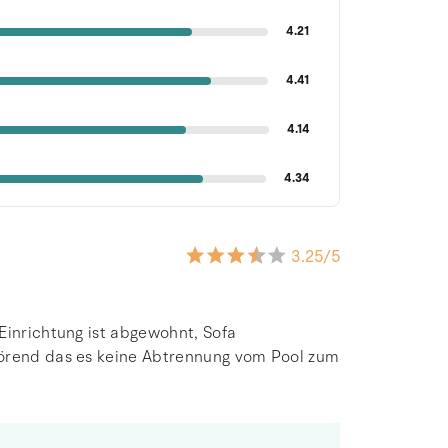
4.21
4.41
4.14
4.34
3.25
/5
Einrichtung ist abgewohnt, Sofa
törend das es keine Abtrennung vom Pool zum