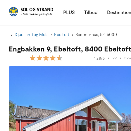
PLUS
Tilbud
Destinatio
Djursland og Mols
Ebeltoft
Sommerhus, 52-6030
Engbakken 9, Ebeltoft, 8400 Ebeltof
•
29
•
52-
4.28/5