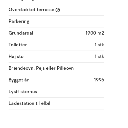
Overdækket terrasse
Parkering
Grundareal
1900 m2
Toiletter
1 stk
Høj stol
1 stk
Brændeovn, Pejs eller Pilleovn
Bygget år
1996
Lystfiskerhus
Ladestation til elbil