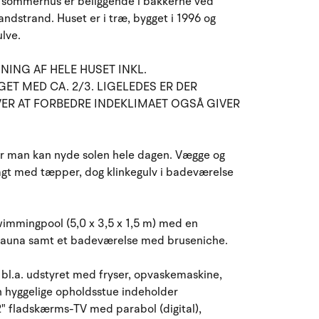
e sommerhus er beliggende i bakkerne ved
August 2026
dstrand. Huset er i træ, bygget i 1996 og
lve.
ma
ti
on
to
fr
lø
sø
27
28
29
30
31
1
2
31
NING AF HELE HUSET INKL.
 MED CA. 2/3. LIGELEDES ER DER
3
4
5
6
8
9
32
7
ER AT FORBEDRE INDEKLIMAET OGSÅ GIVER
10
11
12
13
14
15
16
33
or man kan nyde solen hele dagen. Vægge og
17
18
19
20
21
22
23
34
lagt med tæpper, dog klinkegulv i badeværelse
24
25
26
27
28
29
30
35
wimmingpool (5,0 x 3,5 x 1,5 m) med en
 sauna samt et badeværelse med bruseniche.
31
1
2
3
4
5
6
36
bl.a. udstyret med fryser, opvaskemaskine,
 hyggelige opholdsstue indeholder
" fladskærms-TV med parabol (digital),