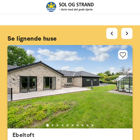
chevron_left
chevron_right
Se lignende huse
Ebeltoft