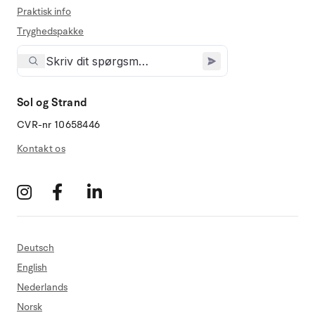
Praktisk info
Tryghedspakke
Sol og Strand
CVR-nr 10658446
Kontakt os
Deutsch
English
Nederlands
Norsk