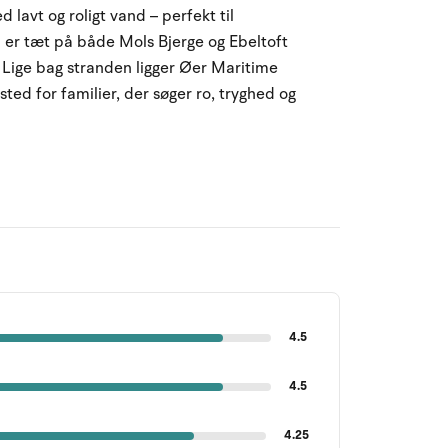
lavt og roligt vand – perfekt til
u er tæt på både Mols Bjerge og Ebeltoft
 Lige bag stranden ligger Øer Maritime
sted for familier, der søger ro, tryghed og
4.5
4.5
4.25