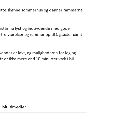
August 2026
 dette skønne sommerhus og danner rammerne
ma
ti
on
to
fr
lø
sø
27
28
29
30
31
1
2
31
emstår nu lyst og indbydende med gode
 tre værelser og rummer op til 5 gæster samt
3
4
5
6
7
9
32
8
10
11
12
13
14
15
16
33
andet er lavt, og mulighederne for leg og
ft er ikke mere end 10 minutter væk i bil.
17
18
19
20
21
22
23
34
24
25
26
27
28
29
30
35
31
1
2
3
4
5
6
36
Multimedier