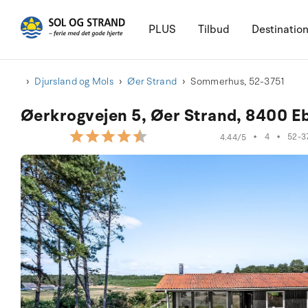
PLUS
Tilbud
Destinatio
Djursland og Mols
Øer Strand
Sommerhus, 52-3751
Øerkrogvejen 5, Øer Strand, 8400 Eb
•
4
•
52-3
4.44/5