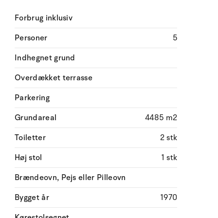
Forbrug inklusiv
Personer
5
Indhegnet grund
Overdækket terrasse
Parkering
Grundareal
4485 m2
Toiletter
2 stk
Høj stol
1 stk
Brændeovn, Pejs eller Pilleovn
Bygget år
1970
Kørestolsegnet