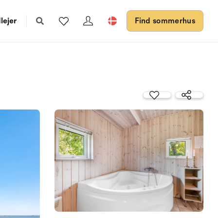
lejer
Find sommerhus