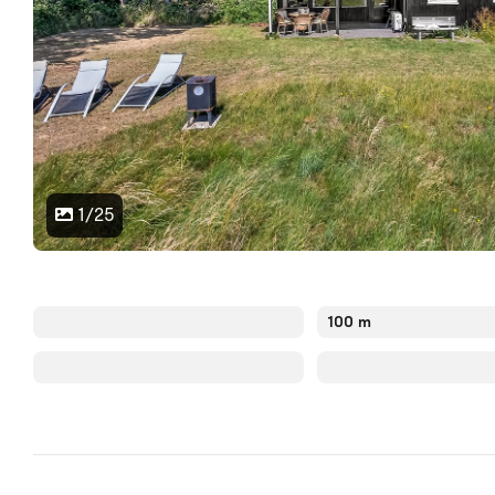
1/25
100 m