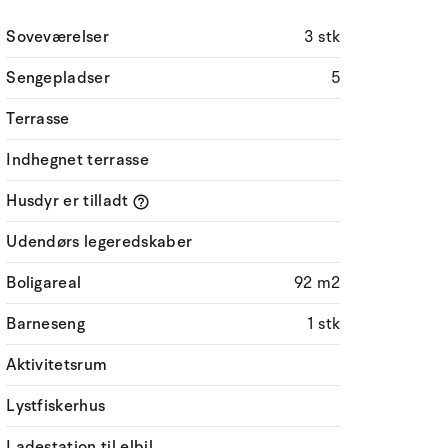
Soveværelser
3 stk
Sengepladser
5
Terrasse
Indhegnet terrasse
Husdyr er tilladt
Udendørs legeredskaber
Boligareal
92 m2
Barneseng
1 stk
Aktivitetsrum
Lystfiskerhus
Ladestation til elbil