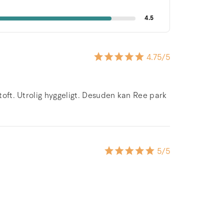
4.5
4.75
/5
ltoft. Utrolig hyggeligt. Desuden kan Ree park
5
/5