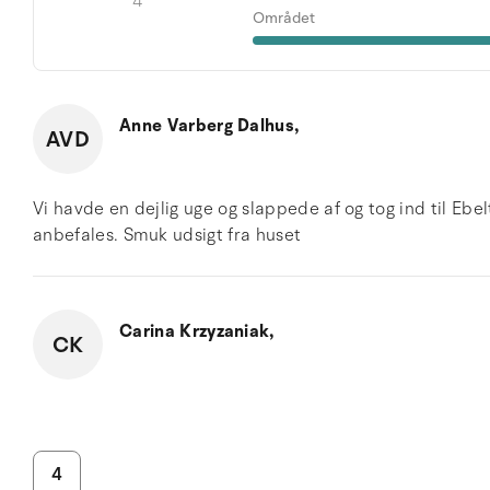
4
Området
Anne Varberg Dalhus,
AVD
Vi havde en dejlig uge og slappede af og tog ind til Ebe
anbefales. Smuk udsigt fra huset
Carina Krzyzaniak,
CK
4