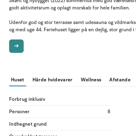
Skønt og nybygget (2022) sommerhus med god værelsesfor
godt aktivitetsrum og oplagt morskab for hele familien.
Udenfor god og stor terrasse samt udesauna og vildmarksba
og med uge 44. Feriehuset ligger på en dejlig, stor grund i
Huset
Hårde hvidevarer
Wellness
Afstande
Forbrug inklusiv
Personer
8
Indhegnet grund