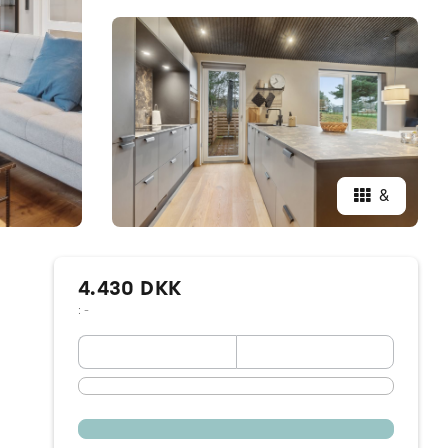
&
4.430 DKK
: -