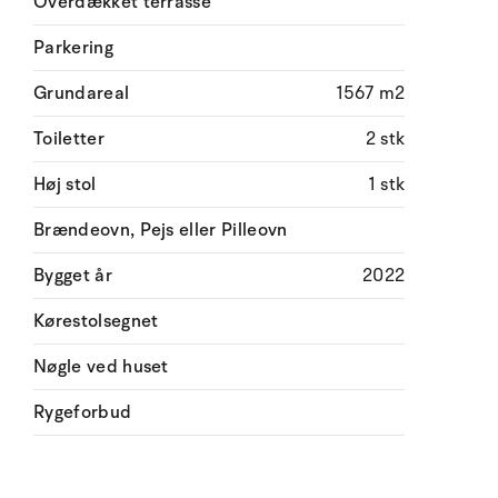
Overdækket terrasse
Parkering
Grundareal
1567 m2
Toiletter
2 stk
Høj stol
1 stk
Brændeovn, Pejs eller Pilleovn
Bygget år
2022
Kørestolsegnet
Nøgle ved huset
Rygeforbud