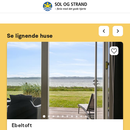
chevron_left
chevron_right
Se lignende huse
Ebeltoft