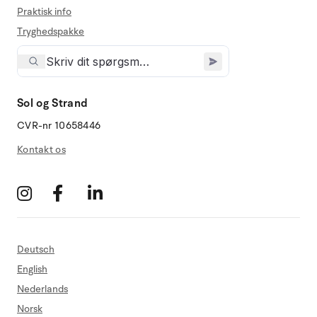
Praktisk info
Tryghedspakke
Sol og Strand
CVR-nr 10658446
Kontakt os
Deutsch
English
Nederlands
Norsk