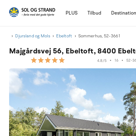
PLUS
Tilbud
Destinatio
Djursland og Mols
Ebeltoft
Sommerhus, 52-3661
Majgårdsvej 56, Ebeltoft, 8400 Ebelt
•
16
•
52-3
4.8/5