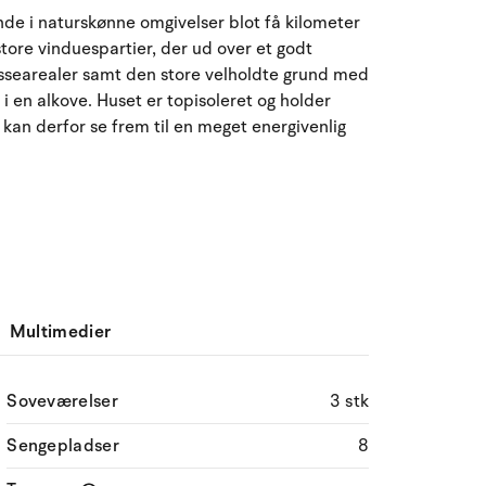
August 2026
de i naturskønne omgivelser blot få kilometer
store vinduespartier, der ud over et godt
ma
ti
on
to
fr
lø
sø
rassearealer samt den store velholdte grund med
27
28
29
30
31
1
2
31
i en alkove. Huset er topisoleret og holder
n derfor se frem til en meget energivenlig
3
4
5
6
7
9
32
8
10
11
12
13
14
15
16
33
17
18
19
20
21
22
23
34
24
25
26
27
28
29
30
35
Multimedier
31
1
2
3
4
5
6
36
Soveværelser
3 stk
Sengepladser
8