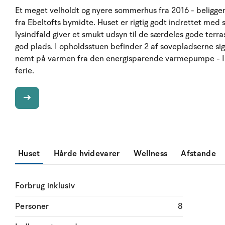
Et meget velholdt og nyere sommerhus fra 2016 - beliggen
fra Ebeltofts bymidte. Huset er rigtig godt indrettet med 
lysindfald giver et smukt udsyn til de særdeles gode ter
god plads. I opholdsstuen befinder 2 af sovepladserne sig 
nemt på varmen fra den energisparende varmepumpe - I ka
ferie.
Huset
Hårde hvidevarer
Wellness
Afstande
Forbrug inklusiv
Personer
8