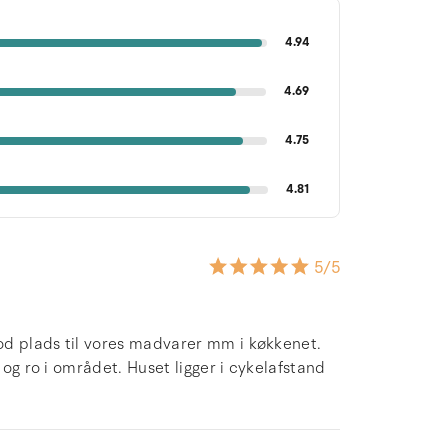
4.94
4.69
4.75
4.81
5
/5
od plads til vores madvarer mm i køkkenet.
 og ro i området. Huset ligger i cykelafstand