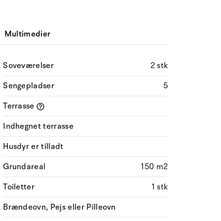
Multimedier
Soveværelser
2 stk
Sengepladser
5
Terrasse
Indhegnet terrasse
Husdyr er tilladt
Grundareal
150 m2
Toiletter
1 stk
Brændeovn, Pejs eller Pilleovn