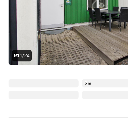
1/24
5 m