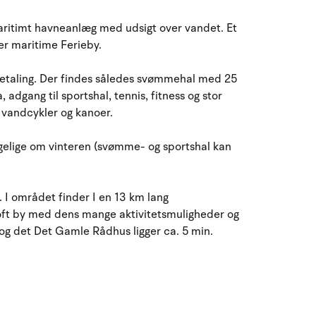
August 2026
aritimt havneanlæg med udsigt over vandet. Et
ma
ti
on
to
fr
lø
sø
Øer maritime Ferieby.
27
28
29
30
31
1
2
31
 betaling. Der findes således svømmehal med 25
dgang til sportshal, tennis, fitness og stor
3
4
5
6
7
8
32
9
, vandcykler og kanoer.
10
11
12
13
14
15
16
33
ngelige om vinteren (svømme- og sportshal kan
17
18
19
20
21
22
23
34
 I området finder I en 13 km lang
24
25
26
27
28
29
30
35
toft by med dens mange aktivitetsmuligheder og
og det Det Gamle Rådhus ligger ca. 5 min.
31
1
2
3
4
5
6
36