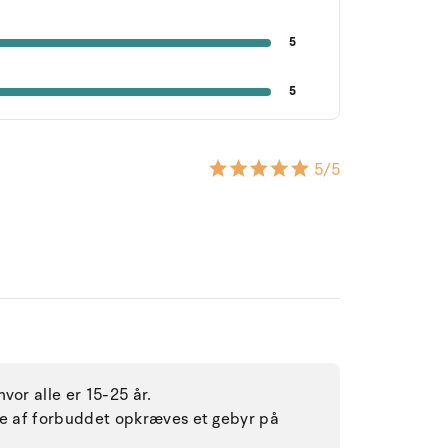
5
5
5
/5
vor alle er 15-25 år.
lse af forbuddet opkræves et gebyr på