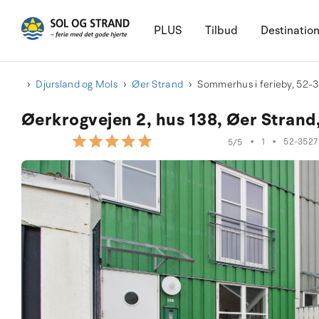
PLUS
Tilbud
Destinatio
Djursland og Mols
Øer Strand
Sommerhus i ferieby, 52-
Øerkrogvejen 2, hus 138, Øer Strand
•
1
•
52-3527
5/5