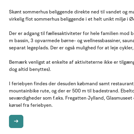
Skønt sommerhus beliggende direkte ned til vandet og m
virkelig flot sommerhus beliggende i et helt unikt miljø i 
Der er adgang til fællesaktiviteter for hele familien mod
m bassin, 3 opvarmede børne- og wellnessbassiner, sauna, a
separat legeplads. Der er også mulighed for at leje cykler
Bemærk venligst at enkelte af aktiviteterne ikke er tilgæ
dog altid benyttes).
I feriebyen findes der desuden købmand samt restaurant.
mountainbike rute, og der er 500 m til badestrand. Ebel
seværdigheder som f.eks. Fregatten Jylland, Glasmuseet 
kørsel fra feriebyen.