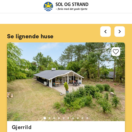
chevron_left
chevron_right
Se lignende huse
Gjerrild