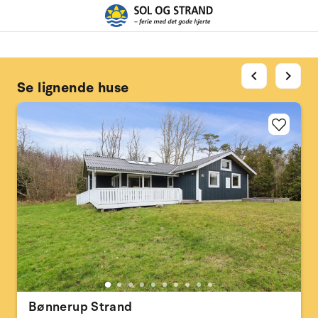
chevron_left
chevron_right
Se lignende huse
Bønnerup Strand