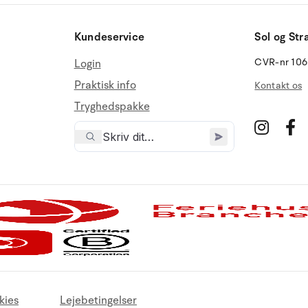
Kundeservice
Sol og Str
CVR-nr 10
Login
Praktisk info
Kontakt os
Tryghedspakke
kies
Lejebetingelser