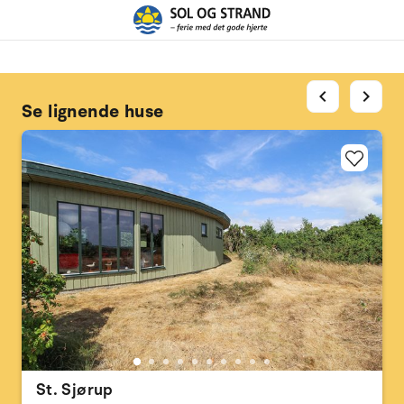
chevron_left
chevron_right
Se lignende huse
St. Sjørup