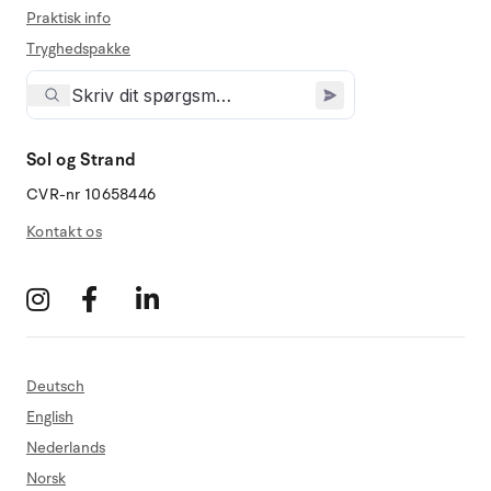
Praktisk info
Tryghedspakke
Sol og Strand
CVR-nr 10658446
Kontakt os
Deutsch
English
Nederlands
Norsk