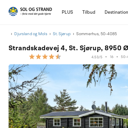
PLUS
Tilbud
Destinatio
Djursland og Mols
St. Sjørup
Sommerhus, 50-4085
Strandskadevej 4, St. Sjørup, 8950 
•
16
•
50-
4.53/5