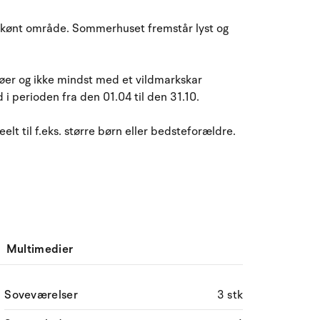
August 2026
rskønt område. Sommerhuset fremstår lyst og
ma
ti
on
to
fr
lø
sø
27
28
29
30
31
1
2
31
jøer og ikke mindst med et vildmarkskar
d i perioden fra den 01.04 til den 31.10.
3
4
5
7
8
9
32
6
elt til f.eks. større børn eller bedsteforældre.
10
11
12
13
14
15
16
33
17
18
19
20
21
22
23
34
24
25
26
27
28
29
30
35
31
1
2
3
4
5
6
36
Multimedier
Soveværelser
3 stk