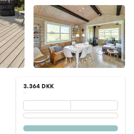
3.364 DKK
: -