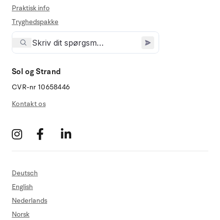
Praktisk info
Tryghedspakke
Sol og Strand
CVR-nr 10658446
Kontakt os
Deutsch
English
Nederlands
Norsk