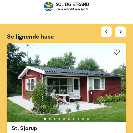
chevron_left
chevron_right
Se lignende huse
St. Sjørup