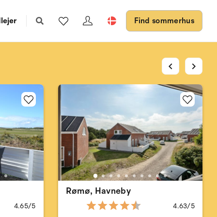
lejer
Find sommerhus
chevron_left
chevron_right
Rømø, Havneby
4.65/5
4.63/5