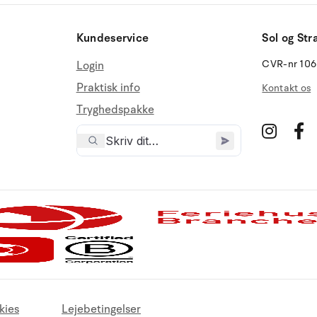
Kundeservice
Sol og Str
CVR-nr 10
Login
Praktisk info
Kontakt os
Tryghedspakke
kies
Lejebetingelser