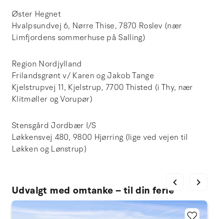
Øster Hegnet
Hvalpsundvej 6, Nørre Thise, 7870 Roslev (nær
Limfjordens sommerhuse på Salling)
Region Nordjylland
Frilandsgrønt v/ Karen og Jakob Tange
Kjelstrupvej 11, Kjelstrup, 7700 Thisted (i Thy, nær
Klitmøller og Vorupør)
Stensgård Jordbær I/S
Løkkensvej 480, 9800 Hjørring (lige ved vejen til
Løkken og Lønstrup)
chevron_left
chevron_right
Udvalgt med omtanke – til din ferie