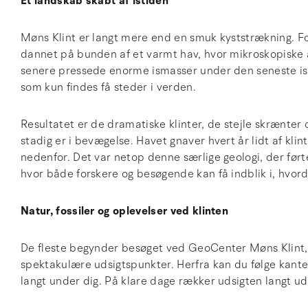
Et landskab skabt af istiden
Møns Klint er langt mere end en smuk kyststrækning. For
dannet på bunden af et varmt hav, hvor mikroskopiske a
senere pressede enorme ismasser under den seneste is
som kun findes få steder i verden.
Resultatet er de dramatiske klinter, de stejle skrænte
stadig er i bevægelse. Havet gnaver hvert år lidt af kli
nedenfor. Det var netop denne særlige geologi, der ført
hvor både forskere og besøgende kan få indblik i, hvord
Natur, fossiler og oplevelser ved klinten
De fleste begynder besøget ved GeoCenter Møns Klint, hv
spektakulære udsigtspunkter. Herfra kan du følge kant
langt under dig. På klare dage rækker udsigten langt u