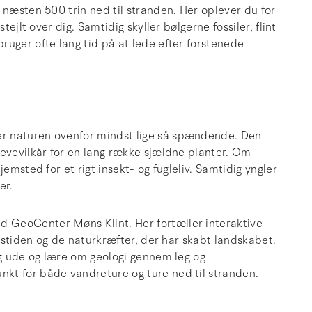
 næsten 500 trin ned til stranden. Her oplever du for
tejlt over dig. Samtidig skyller bølgerne fossiler, flint
ruger ofte lang tid på at lede efter forstenede
r naturen ovenfor mindst lige så spændende. Den
levevilkår for en lang række sjældne planter. Om
emsted for et rigt insekt- og fugleliv. Samtidig yngler
er.
 GeoCenter Møns Klint. Her fortæller interaktive
 istiden og de naturkræfter, der har skabt landskabet.
og ude og lære om geologi gennem leg og
kt for både vandreture og ture ned til stranden.