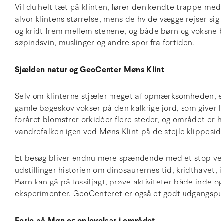
Vil du helt tæt på klinten, fører den kendte trappe med
alvor klintens størrelse, mens de hvide vægge rejser sig s
og kridt frem mellem stenene, og både børn og voksne b
søpindsvin, muslinger og andre spor fra fortiden.
Sjælden natur og GeoCenter Møns Klint
Selv om klinterne stjæler meget af opmærksomheden, e
gamle bøgeskov vokser på den kalkrige jord, som giver 
foråret blomstrer orkidéer flere steder, og området er hj
vandrefalken igen ved Møns Klint på de stejle klippesid
Et besøg bliver endnu mere spændende med et stop ved
udstillinger historien om dinosaurernes tid, kridthavet,
Børn kan gå på fossiljagt, prøve aktiviteter både inde 
eksperimenter. GeoCenteret er også et godt udgangspun
Ferie på Møn og oplevelser i området