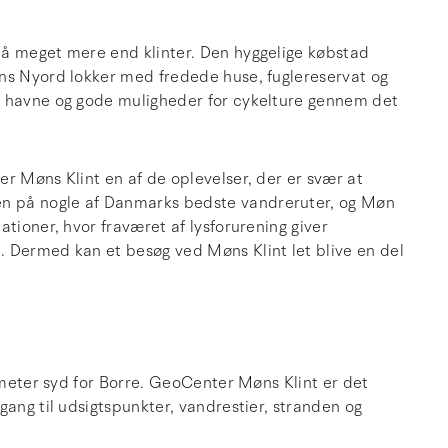
på meget mere end klinter. Den hyggelige købstad
ens Nyord lokker med fredede huse, fuglereservat og
å havne og gode muligheder for cykelture gennem det
r Møns Klint en af de oplevelser, der er svær at
n på nogle af Danmarks bedste vandreruter, og Møn
tioner, hvor fraværet af lysforurening giver
. Dermed kan et besøg ved Møns Klint let blive en del
lometer syd for Borre. GeoCenter Møns Klint er det
gang til udsigtspunkter, vandrestier, stranden og