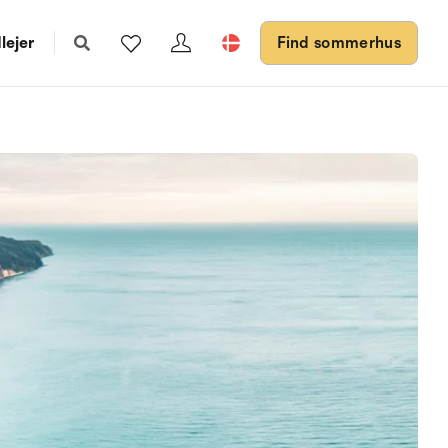
lejer
Find sommerhus