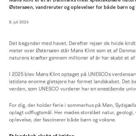
Møns Klint er et af Danmarks mest spektakulære naturom
Østersøen, vandreruter og oplevelser for både børn og
8. juli 2026
Det begynder med havet. Derefter rejser de hvide kridt
meter over Østersøen står Møns Klint som et af Danma
naturens kræfter gennem millioner af år har skabt et a
I 2025 blev Møns Klint optaget på UNESCOs verdensar
istidens enorme gletsjere har formet landskabet. Det bet
verden, som UNESCO vurderer har en enestående unive
For dig, der holder ferie i sommerhus på Møn, Sydsjælla
oplagt udflugtsmål. Her mødes storslået natur, geologi, v
oplevelse, der fascinerer både børn og voksne.