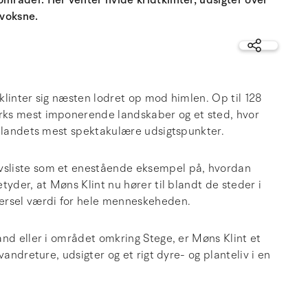
råder. Her venter hvide kridtklinter, udsigter over
 voksne.
klinter sig næsten lodret op mod himlen. Op til 128
rks mest imponerende landskaber og et sted, hvor
f landets mest spektakulære udsigtspunkter.
vsliste som et enestående eksempel på, hvordan
yder, at Møns Klint nu hører til blandt de steder i
rsel værdi for hele menneskeheden.
nd eller i området omkring Stege, er Møns Klint et
andreture, udsigter og et rigt dyre- og planteliv i en