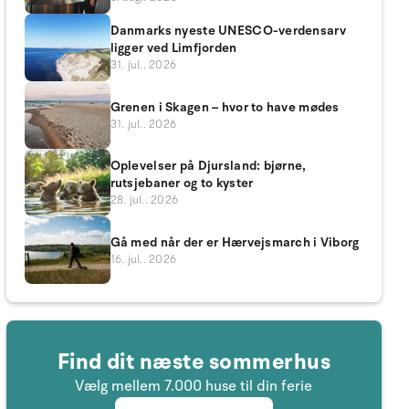
Danmarks nyeste UNESCO-verdensarv
ligger ved Limfjorden
31. jul.. 2026
Grenen i Skagen – hvor to have mødes
31. jul.. 2026
Oplevelser på Djursland: bjørne,
rutsjebaner og to kyster
28. jul.. 2026
Gå med når der er Hærvejsmarch i Viborg
16. jul.. 2026
Find dit næste sommerhus
Vælg mellem 7.000 huse til din ferie