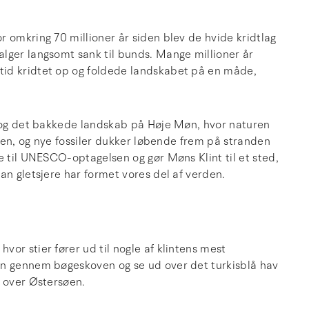
 omkring 70 millioner år siden blev de hvide kridtlag
lger langsomt sank til bunds. Mange millioner år
tid kridtet op og foldede landskabet på en måde,
r og det bakkede landskab på Høje Møn, hvor naturen
nten, og nye fossiler dukker løbende frem på stranden
e til UNESCO-optagelsen og gør Møns Klint til et sted,
an gletsjere har formet vores del af verden.
or stier fører ud til nogle af klintens mest
en gennem bøgeskoven og se ud over det turkisblå hav
d over Østersøen.