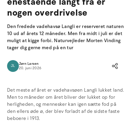
enestående langt fra er
nogen overdrivelse
Den fredede vadehavsø Langli er reserveret naturen
10 ud af årets 12 måneder. Men fra midt i juli er det
muligt at kigge forbi. Naturvejleder Morten Vinding
tager dig gerne med på en tur
Jørn Larsen
JL
20. juni 2026
Det meste af året er vadehavsøen Langli lukket land.
Men to måneder om året bliver der lukket op for
herligheden, og mennesker kan igen sætte fod på
den ellers øde ø, der blev forladt af de sidste faste
beboere i 1913.