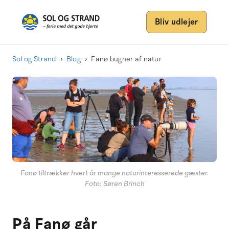
Bliv udlejer
Sol og Strand
Blog
Fanø bugner af natur
Fanø tiltrækker hvert år mange naturinteresserede gæster.
Foto: Søren Brinch
På Fanø går