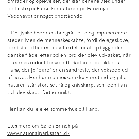
områder og oplevelser, der slår benene væk under
de fleste på Fanø. For naturen på Fanø og i
Vadehavet er noget enestående.
- Det jyske heder er da også flotte og imponerende
steder. Men de menneskeskabte, fordi de egeskove,
der i sin tid lå der, blev fældet for at opbygge den
danske flåde, efterlod en jord der blev udvasket, når
træernes rodnet forsvandt. Sådan er det ikke på
Fanø, der jo ”bare” er en sandrevle, der voksede ud
af havet. Her har mennesker ikke været ind og pille -
naturen står stort set rå og knivskarp, som den i sin
tid blev skabt. Det er unikt.
Her kan du
leje et sommerhus
på Fanø.
Læs mere om Søren Brinch på
www.nationalparksafari.dk