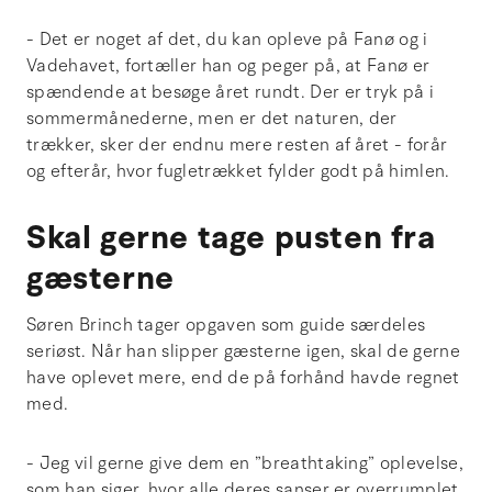
- Det er noget af det, du kan opleve på Fanø og i
Vadehavet, fortæller han og peger på, at Fanø er
spændende at besøge året rundt. Der er tryk på i
sommermånederne, men er det naturen, der
trækker, sker der endnu mere resten af året - forår
og efterår, hvor fugletrækket fylder godt på himlen.
Skal gerne tage pusten fra
gæsterne
Søren Brinch tager opgaven som guide særdeles
seriøst. Når han slipper gæsterne igen, skal de gerne
have oplevet mere, end de på forhånd havde regnet
med.
- Jeg vil gerne give dem en ”breathtaking” oplevelse,
som han siger, hvor alle deres sanser er overrumplet