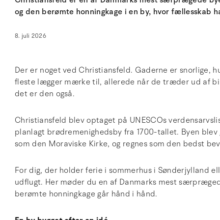
Christiansfeld er en af Danmarks mest særprægede by
og den berømte honningkage i en by, hvor fællesskab har
8. juli 2026
Der er noget ved Christiansfeld. Gaderne er snorlige, 
fleste lægger mærke til, allerede når de træder ud af bi
det er den også.
Christiansfeld blev optaget på UNESCOs verdensarvsli
planlagt brødremenighedsby fra 1700-tallet. Byen blev
som den Moraviske Kirke, og regnes som den bedst beva
For dig, der holder ferie i sommerhus i Sønderjylland e
udflugt. Her møder du en af Danmarks mest særprægede b
berømte honningkage går hånd i hånd.