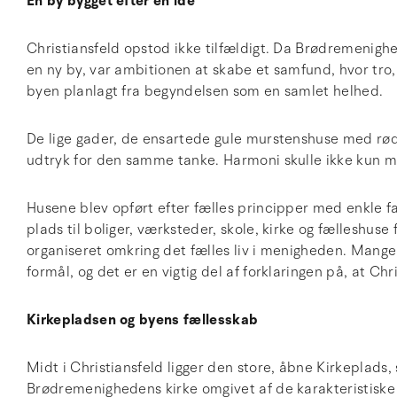
En by bygget efter en idé
Christiansfeld opstod ikke tilfældigt. Da Brødremenighede
en ny by, var ambitionen at skabe et samfund, hvor tro, 
byen planlagt fra begyndelsen som en samlet helhed.
De lige gader, de ensartede gule murstenshuse med røde
udtryk for den samme tanke. Harmoni skulle ikke kun m
Husene blev opført efter fælles principper med enkle 
plads til boliger, værksteder, skole, kirke og fælleshus
organiseret omkring det fælles liv i menigheden. Mange 
formål, og det er en vigtig del af forklaringen på, at 
Kirkepladsen og byens fællesskab
Midt i Christiansfeld ligger den store, åbne Kirkeplads
Brødremenighedens kirke omgivet af de karakteristiske