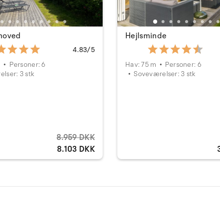
hoved
Hejlsminde
4.83/5
m
Personer: 6
Hav: 75 m
Personer: 6
lser: 3 stk
Soveværelser: 3 stk
8.959 DKK
8.103 DKK