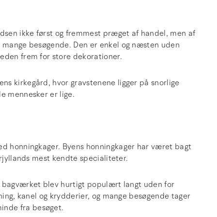
dsen ikke først og fremmest præget af handel, men af
ker mange besøgende. Den er enkel og næsten uden
eden frem for store dekorationer.
s kirkegård, hvor gravstenene ligger på snorlige
le mennesker er lige.
med honningkager. Byens honningkager har været bagt
rjyllands mest kendte specialiteter.
 bagværket blev hurtigt populært langt uden for
nning, kanel og krydderier, og mange besøgende tager
inde fra besøget.