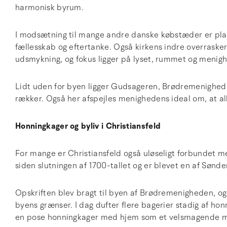
harmonisk byrum.
I modsætning til mange andre danske købstæder er pla
fællesskab og eftertanke. Også kirkens indre overras
udsmykning, og fokus ligger på lyset, rummet og menigh
Lidt uden for byen ligger Gudsageren, Brødremenigheden
rækker. Også her afspejles menighedens ideal om, at al
Honningkager og byliv i Christiansfeld
For mange er Christiansfeld også uløseligt forbundet 
siden slutningen af 1700-tallet og er blevet en af Sønde
Opskriften blev bragt til byen af Brødremenigheden, og
byens grænser. I dag dufter flere bagerier stadig af ho
en pose honningkager med hjem som et velsmagende m